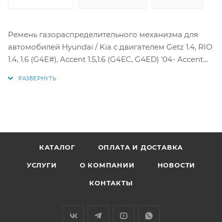
Ремень газораспределительного механизма для
автомобилей Hyundai / Kia с двигателем Getz 1.4, RIO
1.4, 1.6 (G4E#), Accent 1.5,1.6 (G4EC, G4ED) '04- Accent
Tagaz 16кл
Аналоги: 105XR22, 24312-26001, 24312-26050,
A394RU22MM, 2431226001, 2431226050
КАТАЛОГ
ОПЛАТА И ДОСТАВКА
УСЛУГИ
О КОМПАНИИ
НОВОСТИ
КОНТАКТЫ