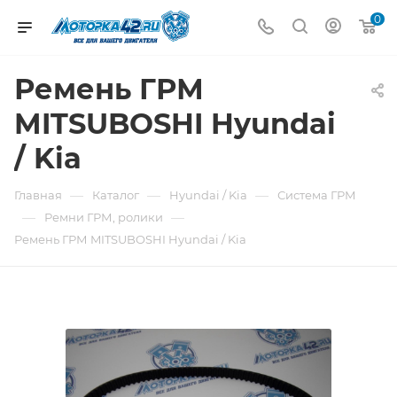
0
Ремень ГРМ
MITSUBOSHI Hyundai
/ Kia
—
—
—
Главная
Каталог
Hyundai / Kia
Система ГРМ
—
—
Ремни ГРМ, ролики
Ремень ГРМ MITSUBOSHI Hyundai / Kia