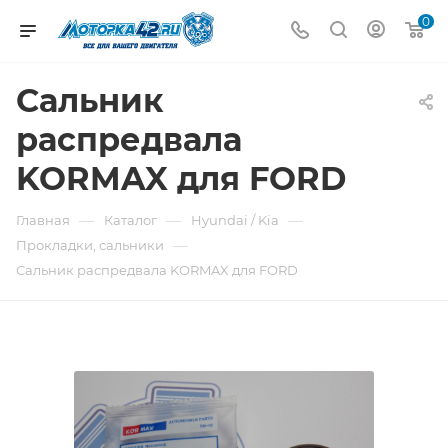
0
Сальник
распредвала
KORMAX для FORD
—
—
—
Главная
Каталог
Hyundai / Kia
—
Прокладки, сальники
Сальник распредвала KORMAX для FORD