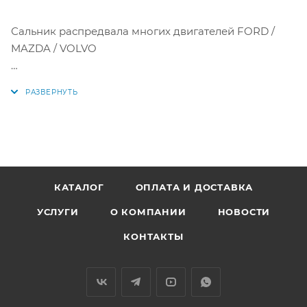
Сальник распредвала многих двигателей FORD /
MAZDA / VOLVO
Размер: 38*52*6
Аналоги: 1471482, 1 471 482, 372-1003066, 1 004 302, 1
077 686, 1 471 482, 6M5G-6K292-BA, 96MM-6K292-A2A,
96MM-6K292-A2B, 1E11-10-602, 1E11-10-602A, C201-10-231,
30711647, 31216283,
31330415, 1004302, 1077686, 1471482, 6M5G6K292BA,
КАТАЛОГ
ОПЛАТА И ДОСТАВКА
96MM6K292A2A, 96MM6K292A2B, 1E1110602,
УСЛУГИ
О КОМПАНИИ
НОВОСТИ
1E1110602A, C20110231, KHS725
КОНТАКТЫ