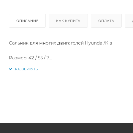
ОПИСАНИЕ
КАК КУПИТЬ
ОПЛАТА
Сальник для многих двигателей Hyundai/Kia
Размер: 42 / 55 / 7
Аналоги: 0127.57, 1052A149, 1052A768, 1052A809, 21421-2
AH2481H0, ABB032A0, NJ052, 0638199, 90571925, 2091167