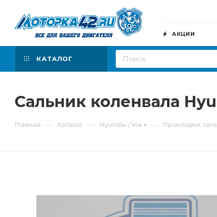
АКЦИИ
КАТАЛОГ
Сальник коленвала Hyund
—
—
—
Главная
Каталог
Hyundai / Kia
Прокладки, сал