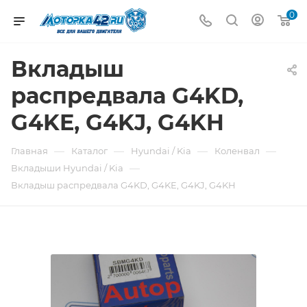
0
Вкладыш
распредвала G4KD,
G4KE, G4KJ, G4KH
—
—
—
—
Главная
Каталог
Hyundai / Kia
Коленвал
—
Вкладыши Hyundai / Kia
Вкладыш распредвала G4KD, G4KE, G4KJ, G4KH