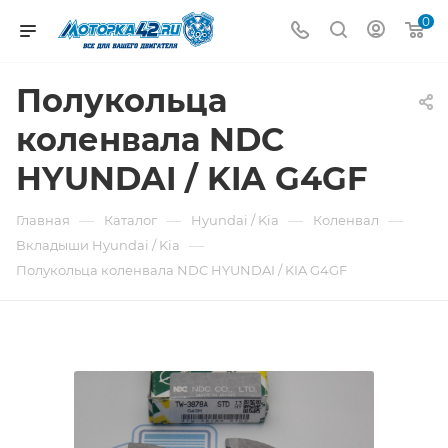
0
Полукольца
коленвала NDC
HYUNDAI / KIA G4GF
—
—
—
—
Главная
Каталог
Hyundai / Kia
Коленвал
—
Вкладыши Hyundai / Kia
Полукольца коленвала NDC HYUNDAI / KIA G4GF