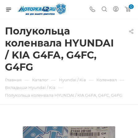
0
Полукольца
коленвала HYUNDAI
/ KIA G4FA, G4FC,
G4FG
—
—
—
—
Главная
Каталог
Hyundai / Kia
Коленвал
—
Вкладыши Hyundai / Kia
Полукольца коленвала HYUNDAI / KIA G4FA, G4FC, G4FG