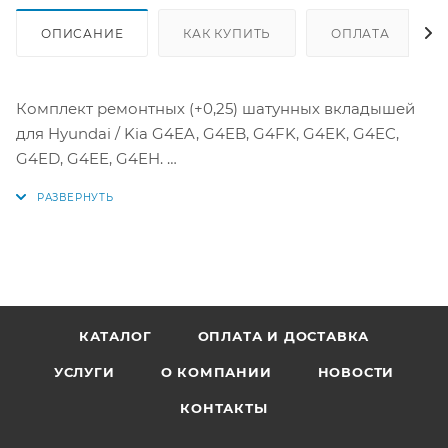
ОПИСАНИЕ
КАК КУПИТЬ
ОПЛАТА
Комплект ремонтных (+0,25) шатунных вкладышей
для Hyundai / Kia G4EA, G4EB, G4FK, G4EK, G4EC,
G4ED, G4EE, G4EH.
Производитель TAIHO (Япония)
Аналоги: R3105A025, R3105A 025, 23060-22960, 23060-
22901, 23060-22951, 23060-26901, 23060-26961, 23060-
26971, 23060-26985, 23060-22700, 23060-22710, 23060-
22720, 23060-22730, 23060-26220, 23060-26640,
23060-26415, 23060-26425, 23060-26445, 23060-26435,
КАТАЛОГ
ОПЛАТА И ДОСТАВКА
23060-26405, 23060-26040, 23060-22540, 23060-
УСЛУГИ
О КОМПАНИИ
НОВОСТИ
22740, 23060-26230, 23060-26200, 23060-26210, 23060-
26405
КОНТАКТЫ