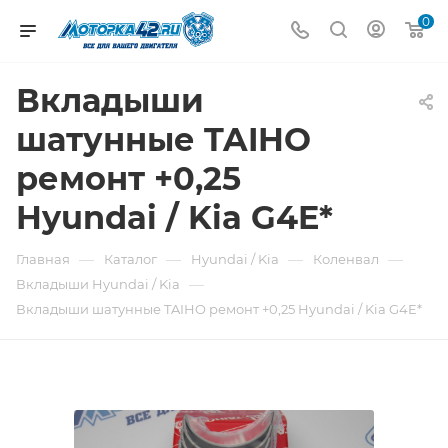
0
Вкладыши
шатунные TAIHO
ремонт +0,25
Hyundai / Kia G4E*
—
—
—
—
Главная
Каталог
Hyundai / Kia
Коленвал
—
Вкладыши Hyundai / Kia
Вкладыши шатунные TAIHO ремонт +0,25 Hyundai / Kia G4E*