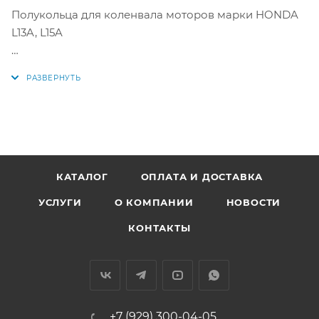
Полукольца для коленвала моторов марки HONDA
L13A, L15A
Аналоги: T468A STD, TW-2215A, 13331-PR3-003, 13331-
PR3-004, T468ASTD, 13331PR3003, 13331PR3004
КАТАЛОГ
ОПЛАТА И ДОСТАВКА
УСЛУГИ
О КОМПАНИИ
НОВОСТИ
КОНТАКТЫ
+7 (929) 300-04-05