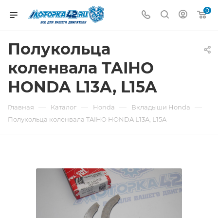
0
Полукольца
коленвала TAIHO
HONDA L13A, L15A
—
—
—
—
Главная
Каталог
Honda
Вкладыши Honda
Полукольца коленвала TAIHO HONDA L13A, L15A