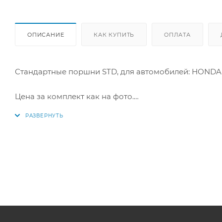
ОПИСАНИЕ
КАК КУПИТЬ
ОПЛАТА
Стандартные поршни STD, для автомобилей: HONDA с 
Цена за комплект как на фото.
Параметры поршней:
Диаметр поршня: 75 мм
1 кольцо: 1,0 мм
2 кольцо: 1,2 мм
3 кольцо: 2 мм
Диаметр пальца: 19 мм
Аналоги: 13010-PLC-000, 13010PLC000, 13020PLC000, 