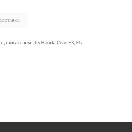
ДОСТАВКА
двигателем D15 Honda Civic ES, EU
13030PLC000, 13010-PLC-000, 13020-PLC-000, 13030-PLC-00