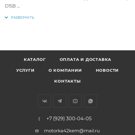
D15B
Цена за комплект как на фото.
Параметры поршней:
Диаметр поршня: 75 мм +0,50мм
1 кольцо: 1,0 мм
2 кольцо: 1,2 мм
КАТАЛОГ
ОПЛАТА И ДОСТАВКА
3 кольцо: 2,8 мм
УСЛУГИ
О КОМПАНИИ
НОВОСТИ
Диаметр пальца: 19 мм
КОНТАКТЫ
Аналоги: 38181050, 38181 050, 13010-P2E-000,
13010P2E000, 13101-P2E-000
+7 (929) 300-04-05
motorka42kem@mail.ru