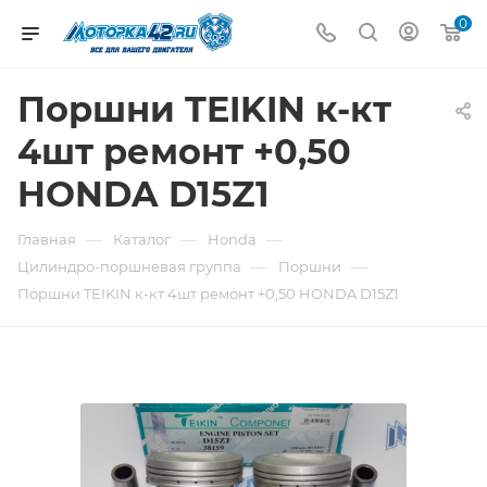
0
Поршни TEIKIN к-кт
4шт ремонт +0,50
HONDA D15Z1
—
—
—
Главная
Каталог
Honda
—
—
Цилиндро-поршневая группа
Поршни
Поршни TEIKIN к-кт 4шт ремонт +0,50 HONDA D15Z1