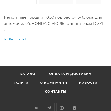
Ремонтные поршни +0,50 под расточку блока, для
автомобилей: HONDA CIVIC '95- с двигателем D15Z1
Цена за комплект как на фото.
Параметры поршней:
Диаметр поршня: 75 мм +0,50мм
1 кольцо: 1,0 мм
2 кольцо: 1,2 мм
3 кольцо: 2,8 мм
КАТАЛОГ
ОПЛАТА И ДОСТАВКА
Диаметр пальца: 19 мм
УСЛУГИ
О КОМПАНИИ
НОВОСТИ
Аналоги: 38159050, 38159 050, 13010-P07-000, 13010-
КОНТАКТЫ
P07-010, 13101-P07-000, 13101-P07-010, 13010P07000,
13010P07010, 13101P07000, 13101P07010