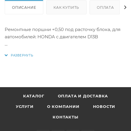
ОПИСАНИЕ
КАК КУПИТЬ
ОПЛАТА
Ремонтные поршни +0,50 под расточку блока, для
автомобилей: HONDA с двигателем D13B
Данный комплект подойдет вместо поршня P2A и
P7A
Цена за комплект как на фото.
Параметры:
Диаметр поршня: 75 мм +0,50мм
КАТАЛОГ
ОПЛАТА И ДОСТАВКА
Диаметр пальца: 19 мм
УСЛУГИ
О КОМПАНИИ
НОВОСТИ
Аналоги: 13010-P2A-000, 13010P2A000, 13020-P2A-000,
КОНТАКТЫ
13020P2A000, 13030-P2A-000, 13030P2A000,