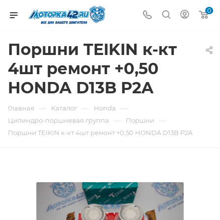
0
Поршни TEIKIN к-кт
4шт ремонт +0,50
HONDA D13B P2A
—
—
—
Главная
Каталог
Honda
—
—
Цилиндро-поршневая группа
Поршни
Поршни TEIKIN к-кт 4шт ремонт +0,50 HONDA D13B P2A