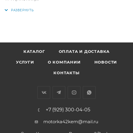
Параметры колец:
Диаметр цилиндра: 87 мм +0,5мм
1 кольцо: 1,2 мм
2 кольцо: 1,0 мм
3 кольцо: 2,0 мм
КАТАЛОГ
ОПЛАТА И ДОСТАВКА
УСЛУГИ
О КОМПАНИИ
НОВОСТИ
Аналоги: 32423050, 13011-R40-A12, 13011-R40-A11,
13011R40A12, 13011R40A11
КОНТАКТЫ
+7 (929) 300-04-05
motorka42kem@mail.ru