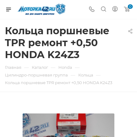
0
Кольца поршневые
TPR ремонт +0,50
HONDA K24Z3
—
—
—
Главная
Каталог
Honda
—
—
Цилиндро-поршневая группа
Кольца
Кольца поршневые TPR ремонт +0,50 HONDA K24Z3