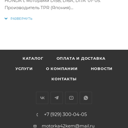
HONDA с моторами D15B, D16A, D17A '01-'05.
Производитель TPR (Япония)
Параметры колец:
Диаметр цилиндра: 75 мм
1 кольцо: 1,0 мм
2 кольцо: 1,2 мм
3 кольцо: 2 мм
КАТАЛОГ
ОПЛАТА И ДОСТАВКА
УСЛУГИ
О КОМПАНИИ
НОВОСТИ
Аналоги: 32400STD, 32400 STD, 13011-PLM-A00, 13011-
PLR-A00, 13011-PLR-004, RIK16040, 13011-PLR-G01, 13011-
КОНТАКТЫ
PLE-004, 13011PLMA00, 13011PLRA00, 13011PLR004,
16040STD, 13011PLRG01, 13011PLE004, , 13011-PLD-004,
13011PLD004, 13021-PLD-004, 13021PLD004, 13031-PLD-
004, 13031PLD004
+7 (929) 300-04-05
motorka42kem@mail.ru