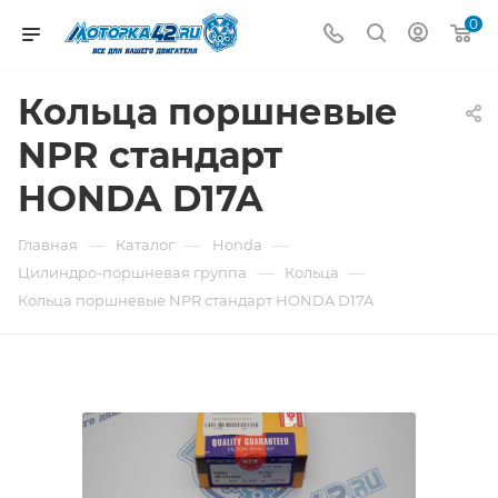
0
Кольца поршневые
NPR стандарт
HONDA D17A
—
—
—
Главная
Каталог
Honda
—
—
Цилиндро-поршневая группа
Кольца
Кольца поршневые NPR стандарт HONDA D17A