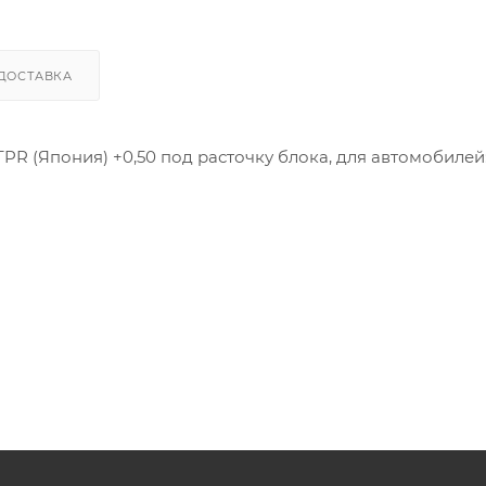
ДОСТАВКА
PR (Япония) +0,50 под расточку блока, для автомобиле
, 13010-PNC-010, 13010-PNA-000. 13010PNC000, 13010PNC010