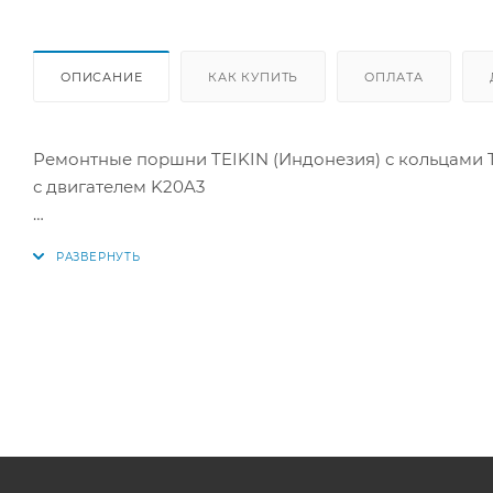
ОПИСАНИЕ
КАК КУПИТЬ
ОПЛАТА
Ремонтные поршни TEIKIN (Индонезия) с кольцами T
с двигателем K20A3
Цена за комплект как на фото.
Параметры:
Диаметр поршня: 86 мм +0,50мм
1 кольцо: 1,2 мм
2 кольцо: 1,2 мм
3 кольцо: 2,0 мм
Диаметр пальца: 21,9 мм
Аналоги поршней: 38185050, 38185 050, 13010-PNC-000