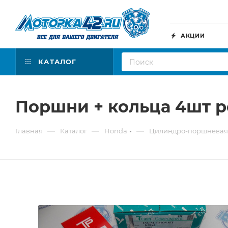
АКЦИИ
КАТАЛОГ
Поршни + кольца 4шт 
—
—
—
Главная
Каталог
Honda
Цилиндро-поршневая