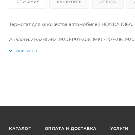
ОПИСАНИЕ
КАК КУПИТЬ
ОПЛАТА
Термотат для множества автомобилей HONDA D16A, D
Аналоги: ZB52BC-82, 19301-P07-306, 19301-P07-316, 193
19301RNA307, 586008138
КАТАЛОГ
ОПЛАТА И ДОСТАВКА
УСЛУГИ