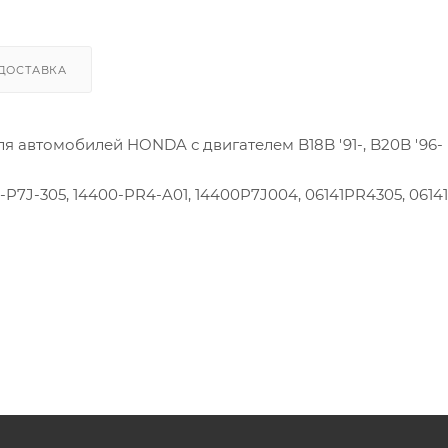
ДОСТАВКА
 автомобилей HONDA с двигателем B18B '91-, B20B '96-
1-P7J-305, 14400-PR4-A01, 14400P7J004, 06141PR4305, 0614