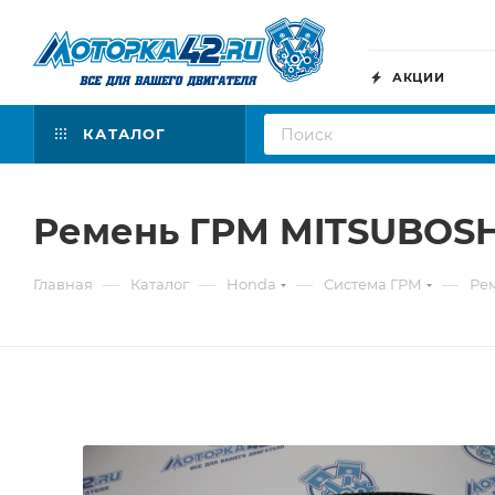
АКЦИИ
КАТАЛОГ
Ремень ГРМ MITSUBOSH
—
—
—
—
Главная
Каталог
Honda
Система ГРМ
Ре