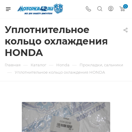
0
Уплотнительное
кольцо охлаждения
HONDA
—
—
—
Главная
Каталог
Honda
Прокладки, сальники
—
Уплотнительное кольцо охлаждения HONDA