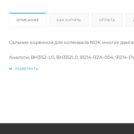
ОПИСАНИЕ
КАК КУПИТЬ
ОПЛАТА
Сальник коренной для коленвала NOK многих двигателей
Аналоги: BH3152-L0, BH3152L0, 91214-RZA-004, 91214-
91214-PNA-014, 91214PNA014, 91214-RB0-003, 91214RB0