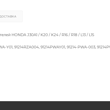
ДОСТАВКА
 HONDA J30A1 / K20 / K24 / R16 / R18 / L13 / L15
PWA-Y01, 91214RZA004, 91214PWAY01, 91214-PWA-003, 91214
003