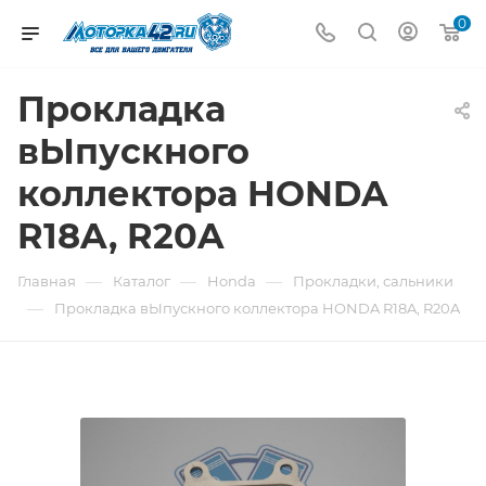
0
Прокладка
вЫпускного
коллектора HONDA
R18A, R20A
—
—
—
Главная
Каталог
Honda
Прокладки, сальники
—
Прокладка вЫпускного коллектора HONDA R18A, R20A