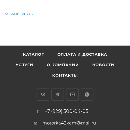
Аналоги: EE624, JB42047, 18115-P30-013, 18115-P3F-003,
18115-P30-003, 18115-PR3-003, JB42034, 71-53544-00,
18115-P72-003
КАТАЛОГ
ОПЛАТА И ДОСТАВКА
УСЛУГИ
О КОМПАНИИ
НОВОСТИ
КОНТАКТЫ
+7 (929) 300-04-05
motorka42kem@mail.ru