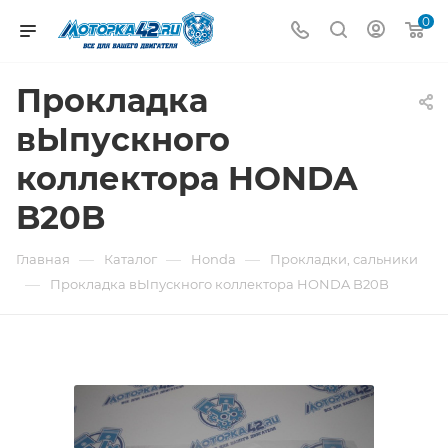
0
Прокладка
вЫпускного
коллектора HONDA
B20B
—
—
—
Главная
Каталог
Honda
Прокладки, сальники
—
Прокладка вЫпускного коллектора HONDA B20B