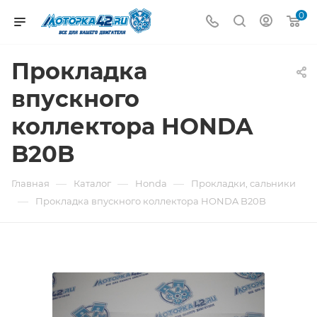
0
Прокладка
впускного
коллектора HONDA
B20B
—
—
—
Главная
Каталог
Honda
Прокладки, сальники
—
Прокладка впускного коллектора HONDA B20B