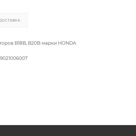
ДОСТАВКА
оторов B18B, B20B марки HONDA
 9021006007