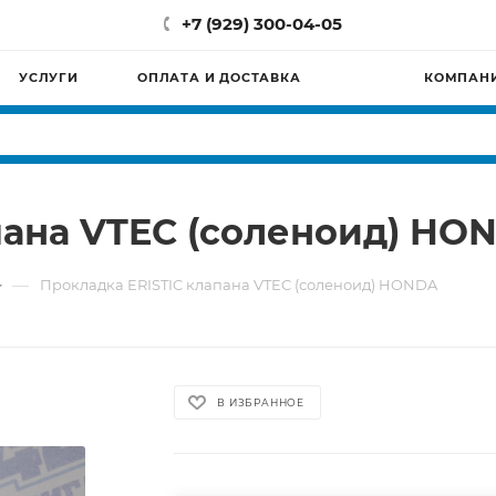
+7 (929) 300-04-05
УСЛУГИ
ОПЛАТА И ДОСТАВКА
КОМПАН
пана VTEC (соленоид) HO
—
Прокладка ERISTIC клапана VTEC (соленоид) HONDA
В ИЗБРАННОЕ