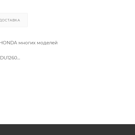
ДОСТАВКА
а HONDA многих моделей
 FDU1260
DECK ACCORD COUPE ACCORD TOURER ACCORD
CIVIC CRX CIVIC HYBRID CIVIC SHUTTLE CIVIC
NSIGHT JAZZ JAZZ HYBRID LEGEND LEGEND COUPE M