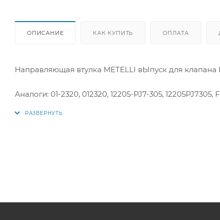
ОПИСАНИЕ
КАК КУПИТЬ
ОПЛАТА
Направляющая втулка METELLI вЫпуск для клапан
Аналоги: 01-2320, 012320, 12205-PJ7-305, 12205PJ7305,
Honda 2.5TL 3.2TL 3.5RL ACCORD ACCORD AERO
WAGON BALLADE CITY CITY ZX CIVIC CIVIC COUPE 
WAGON CONCERTO CROSSTOUR CR-V CR-Z FR-V I
V ODYSSEY PILOT PRELUDE SHUTTLE VIGOR