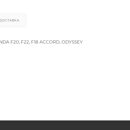
ДОСТАВКА
DA F20, F22, F18 ACCORD, ODYSSEY
000, 14721PDAE00, 14721-PDA-E00, 14721-P0H-A00, 14721P