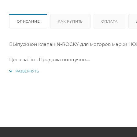
ОПИСАНИЕ
КАК КУПИТЬ
ОПЛАТА
ВЫпускной клапан N-ROCKY для моторов марки HON
Цена за 1шт. Продажа поштучно.
Аналог: HMB-159-0, HMB1590, 14721-P0A-000, 14721P0A