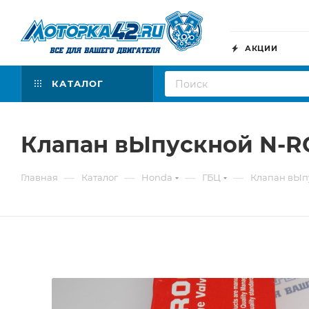
АКЦИИ
КАТАЛОГ
Клапан вЫпускной N-RO
—
—
—
—
Главная
Каталог
Honda
ГБЦ
Клапан вЫпу