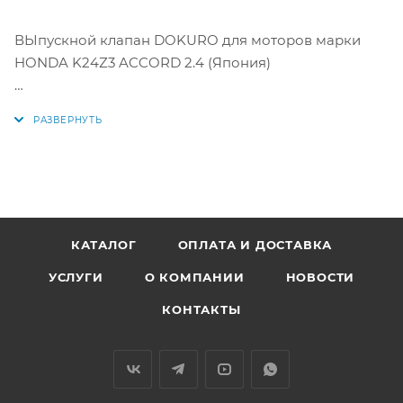
ВЫпускной клапан DOKURO для моторов марки
HONDA K24Z3 ACCORD 2.4 (Япония)
Цена за 1шт. Продажа поштучно.
Аналог: HMB-230-0, HMB2300, 14721R40A00, EVE0602,
EHO5725, HMB2300, 14721R40A00TE, EVE0602, 14721-
R40-A00, 14721-PRB-A00 14721-R44-A00, 14721PRBA00,
14721R44A00, VE-35014, VE35014, EHO5725
КАТАЛОГ
ОПЛАТА И ДОСТАВКА
УСЛУГИ
О КОМПАНИИ
НОВОСТИ
КОНТАКТЫ