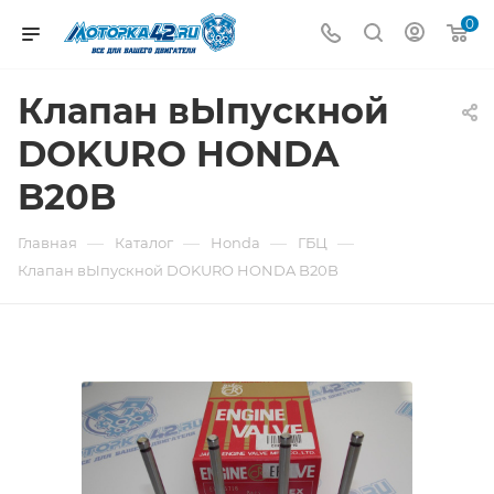
0
Клапан вЫпускной
DOKURO HONDA
B20B
—
—
—
—
Главная
Каталог
Honda
ГБЦ
Клапан вЫпускной DOKURO HONDA B20B