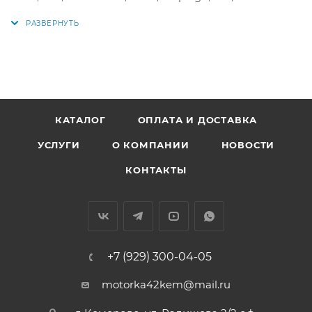
Цена за 1шт. Продажа поштучно.
Аналог: HMB-199-0, HMB1990, 14721-P75-000, 01-24156-
SX, 14721P75000, EHO5716, EHO-5716
КАТАЛОГ
ОПЛАТА И ДОСТАВКА
УСЛУГИ
О КОМПАНИИ
НОВОСТИ
КОНТАКТЫ
+7 (929) 300-04-05
motorka42kem@mail.ru