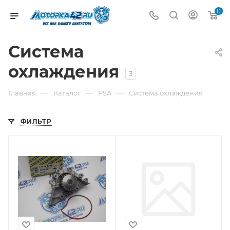
0
Система
охлаждения
3
—
—
—
Главная
Каталог
PSA
Система охлаждения
ФИЛЬТР