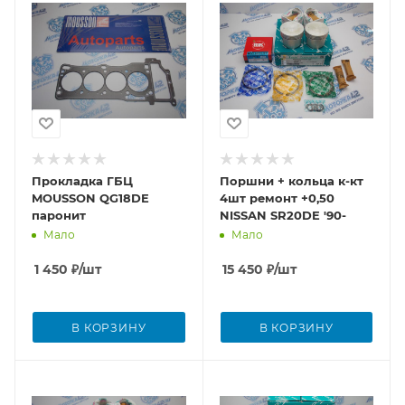
Прокладка ГБЦ
Поршни + кольца к-кт
MOUSSON QG18DE
4шт ремонт +0,50
паронит
NISSAN SR20DE '90-
Мало
Мало
1 450
₽
/шт
15 450
₽
/шт
В КОРЗИНУ
В КОРЗИНУ