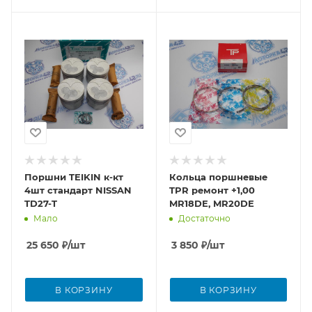
Поршни TEIKIN к-кт
Кольца поршневые
4шт стандарт NISSAN
TPR ремонт +1,00
TD27-T
MR18DE, MR20DE
Мало
Достаточно
25 650
₽
/шт
3 850
₽
/шт
В КОРЗИНУ
В КОРЗИНУ