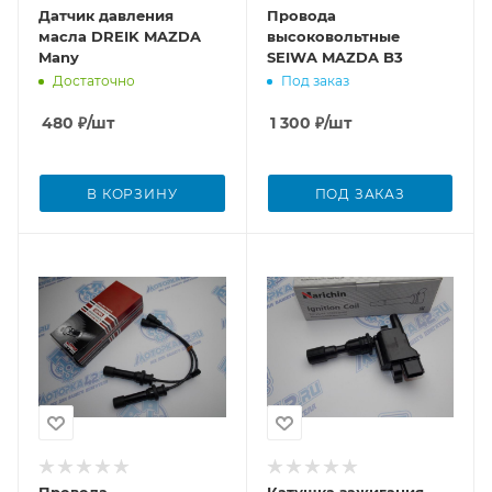
Датчик давления
Провода
масла DREIK MAZDA
высоковольтные
Many
SEIWA MAZDA B3
Достаточно
Под заказ
480
₽
/шт
1 300
₽
/шт
В КОРЗИНУ
ПОД ЗАКАЗ