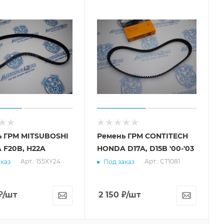
ь ГРМ MITSUBOSHI
Ремень ГРМ CONTITECH
F20B, H22A
HONDA D17A, D15B '00-'03
Арт.: 155XY24
Арт.: CT1081
каз
Под заказ
₽
/шт
2 150
₽
/шт