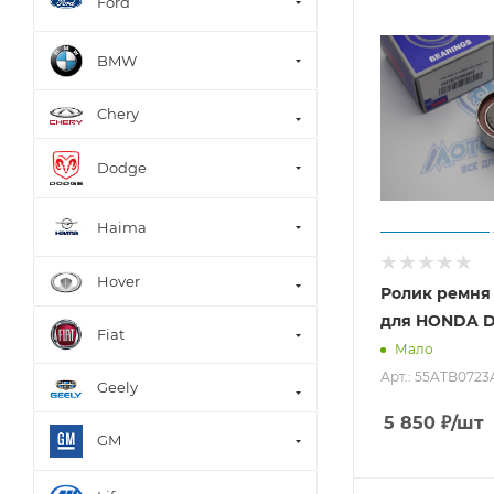
Ford
BMW
Chery
Dodge
Haima
Hover
Ролик ремня
для HONDA D
Fiat
Мало
Арт.: 55ATB072
Geely
5 850
₽
/шт
GM