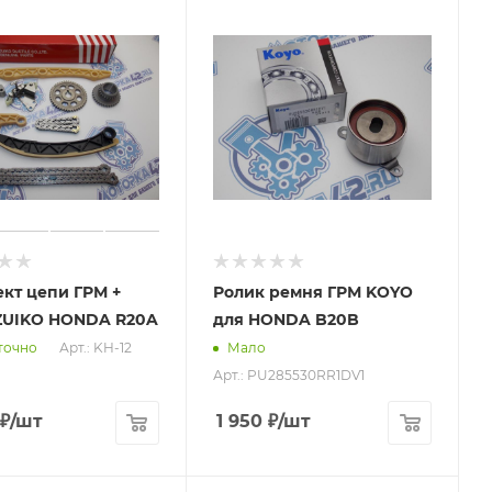
кт цепи ГРМ +
Ролик ремня ГРМ KOYO
ZUIKO HONDA R20A
для HONDA B20B
Арт.: KH-12
точно
Мало
Арт.: PU285530RR1DV1
₽
/шт
1 950
₽
/шт