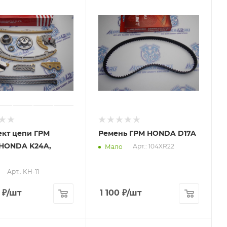
кт цепи ГРМ
Ремень ГРМ HONDA D17A
 HONDA K24A,
Арт.: 104XR22
Мало
Арт.: KH-11
₽
/шт
1 100
₽
/шт