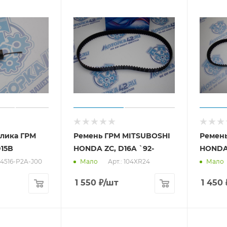
лика ГРМ
Ремень ГРМ MITSUBOSHI
Ремен
15B
HONDA ZC, D16A `92-
HONDA 
 14516-P2A-J00
Арт.: 104XR24
Мало
Мало
1 550
₽
/шт
1 450