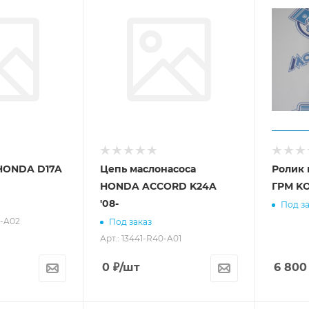
HONDA D17A
Цепь маслонасоса
Ролик 
HONDA ACCORD K24A
ГРМ K
'08-
Под за
M-A02
Под заказ
Арт.: 13441-R40-A01
0
₽
/шт
6 800