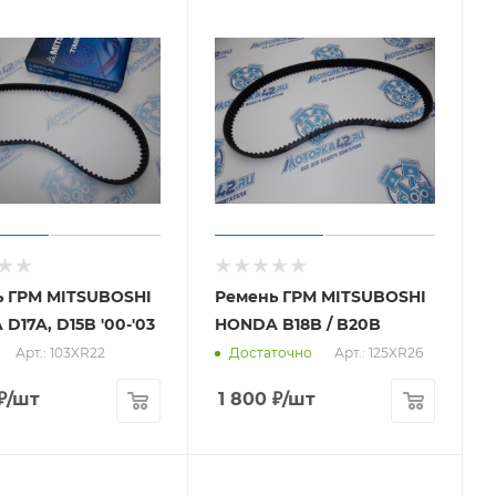
ь ГРМ MITSUBOSHI
Ремень ГРМ MITSUBOSHI
D17A, D15B '00-'03
HONDA B18B / B20B
Арт.: 103XR22
Арт.: 125XR26
Достаточно
₽
/шт
1 800
₽
/шт