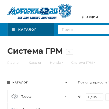
АКЦИИ
КАТАЛОГ
Система ГРМ
30
—
—
—
Главная
Каталог
Honda
Система ГРМ
По популярности (
КАТАЛОГ
Toyota
Цена