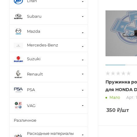
Lifan
Subaru
Mazda
Mercedes-Benz
Suzuki
Renault
Пружинка ро
для HONDA D
PSA
Арт.:
Мало
VAG
350
₽
/шт
Различное
Расходные материалы