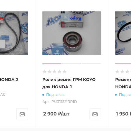
HONDA J
Ролик ремня ГРМ KOYO
Ремен
для HONDA J
HONDA 
-A01
Под заказ
Под за
Арт.: PU315521RR1D
2 900
₽
/шт
1 950