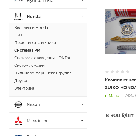
Hyundai / Kia
Honda
Вкладыши Honda
ГБЦ
Прокладки, сальники
Система ГРМ
Система охлаждения HONDA
Система смазки
Цилиндро-поршневая группа
Комплект це
Другое
ZUIKO HONDA
Электрика
Арт.:
Мало
Nissan
8 900
₽
/шт
Mitsubishi