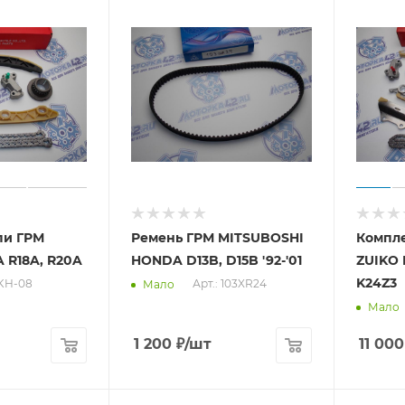
пи ГРМ
Ремень ГРМ MITSUBOSHI
Компле
 R18A, R20A
HONDA D13B, D15B '92-'01
ZUIKO
K24Z3
 KH-08
Арт.: 103XR24
Мало
Мало
1 200
₽
/шт
11 000