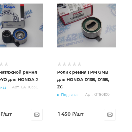
натяжной ремня
Ролик ремня ГРМ GMB
OYO для HONDA J
для HONDA D13B, D15B,
ZC
Арт.: LAT1033C
каз
Арт.: GT80100
Под заказ
₽
/шт
1 450
₽
/шт