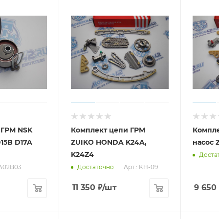
 ГРМ NSK
Комплект цепи ГРМ
Компле
15B D17A
ZUIKO HONDA K24A,
насос 
K24Z4
Доста
3A02B03
Арт.: KH-09
Достаточно
11 350
₽
/шт
9 650