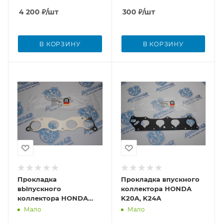
4 200
₽
/шт
300
₽
/шт
В КОРЗИНУ
В КОРЗИНУ
Прокладка
Прокладка впускного
вЫпускного
коллектора HONDA
коллектора HONDA
K20A, K24A
K20A, K24A
Мало
Мало