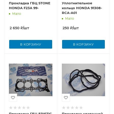
Прокладка ГБЦ STONE
Уплотнительное
HONDA F23A 99-
кольцо HONDA 91308-
RCA-A01
Мало
Мало
2 650
₽
/шт
250
₽
/шт
В КОРЗИНУ
В КОРЗИНУ
Прокладка ГБЦ ERISTIC
Прокладка клапанной