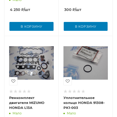
4 250
₽
/шт
300
₽
/шт
В КОРЗИНУ
В КОРЗИНУ
Ремкомплект
Уплотнительное
двигателя MIZUMO
кольцо HONDA 91308-
HONDA L13A
PK1-003
Мало
Мало