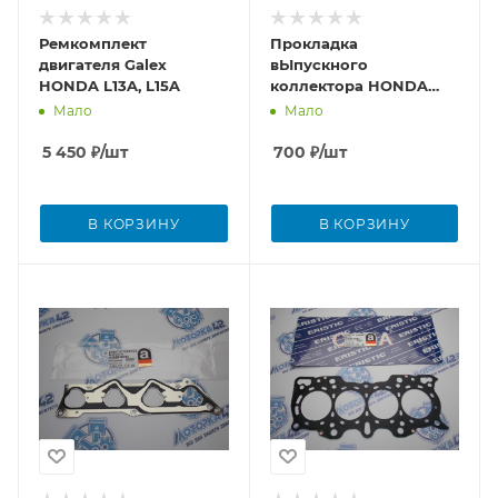
Ремкомплект
Прокладка
двигателя Galex
вЫпускного
HONDA L13A, L15A
коллектора HONDA
D17A '01-
Мало
Мало
5 450
₽
/шт
700
₽
/шт
В КОРЗИНУ
В КОРЗИНУ