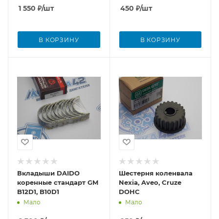
1 550
₽
/шт
450
₽
/шт
В КОРЗИНУ
В КОРЗИНУ
Вкладыши DAIDO
Шестерня коленвала
коренные стандарт GM
Nexia, Aveo, Cruze
B12D1, B10D1
DOHC
Мало
Мало