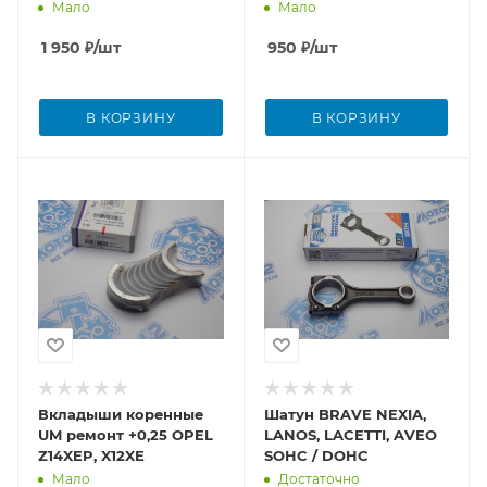
Мало
Мало
1 950
₽
/шт
950
₽
/шт
В КОРЗИНУ
В КОРЗИНУ
Вкладыши коренные
Шатун BRAVE NEXIA,
UM ремонт +0,25 OPEL
LANOS, LACETTI, AVEO
Z14XEP, X12XE
SOHC / DOHC
Мало
Достаточно