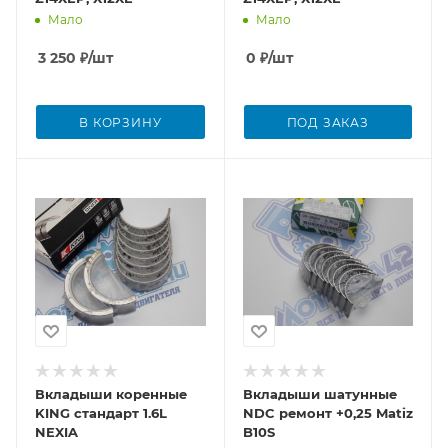
Мало
Мало
3 250
₽
/шт
0
₽
/шт
В КОРЗИНУ
ПОД ЗАКАЗ
Вкладыши коренные
Вкладыши шатунные
KING стандарт 1.6L
NDC ремонт +0,25 Matiz
NEXIA
B10S