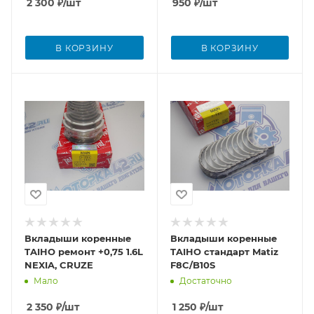
2 300
₽
/шт
950
₽
/шт
В КОРЗИНУ
В КОРЗИНУ
Вкладыши коренные
Вкладыши коренные
TAIHO ремонт +0,75 1.6L
TAIHO стандарт Matiz
NEXIA, CRUZE
F8C/B10S
Мало
Достаточно
2 350
₽
/шт
1 250
₽
/шт