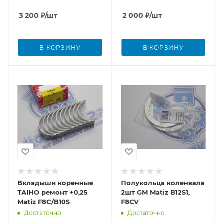
3 200
₽
/шт
2 000
₽
/шт
В КОРЗИНУ
В КОРЗИНУ
Вкладыши коренные
Полукольца коленвала
TAIHO ремонт +0,25
2шт GM Matiz B12S1,
Matiz F8C/B10S
F8СV
Достаточно
Достаточно