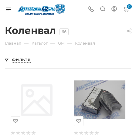
0
Коленвал
66
—
—
—
Главная
Каталог
GM
Коленвал
ФИЛЬТР