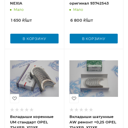
NEXIA
оригинал 93742543
Мало
Мало
1 650
₽
/шт
6 800
₽
/шт
В КОРЗИНУ
В КОРЗИНУ
Вкладыши коренные
Вкладыши шатунные
UM стандарт OPEL
AW ремонт +0,25 OPEL
Z14XEP, X12XE
Z14XEP, X12XE