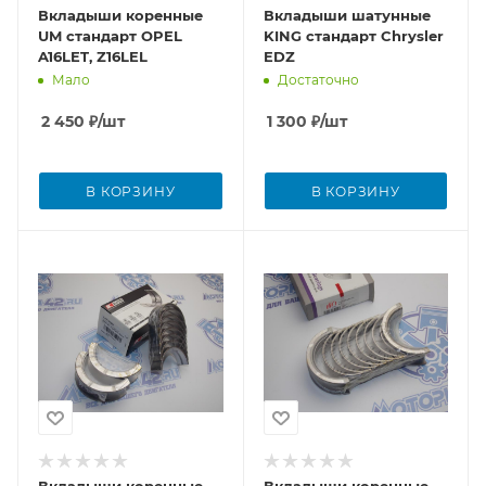
Вкладыши коренные
Вкладыши шатунные
UM стандарт OPEL
KING стандарт Chrysler
A16LET, Z16LEL
EDZ
Мало
Достаточно
2 450
₽
/шт
1 300
₽
/шт
В КОРЗИНУ
В КОРЗИНУ